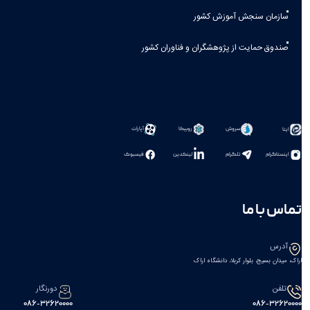
سازمان سنجش آموزش کشور
صندوق حمایت از پژوهشگران و فناوران کشور
سروش
روبیکا
آپارات
ایتا
اینستاگرام
تلگرام
لینکدین
فیسبوک
تماس با ما
آدرس
اراک، میدان بسیج، بلوار کربلا، دانشگاه اراک
تلفن
دورنگار
086-32620000
086-32620000